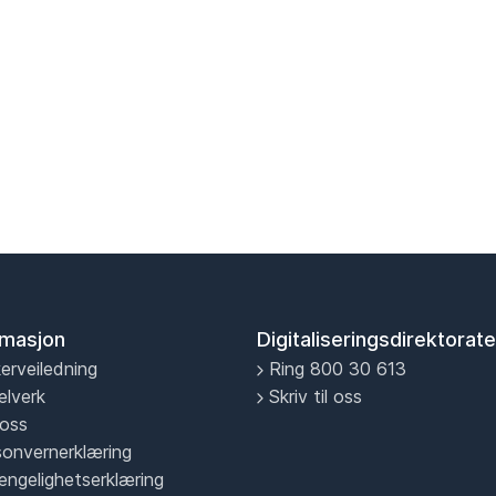
rmasjon
Digitaliseringsdirektorate
erveiledning
Ring 800 30 613
elverk
Skriv til oss
oss
sonvernerklæring
jengelighetserklæring