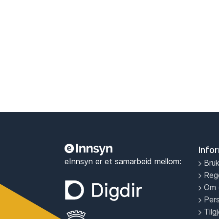
Info
eInnsyn er et samarbeid mellom:
Bruk
Reg
Om 
Per
Tilg