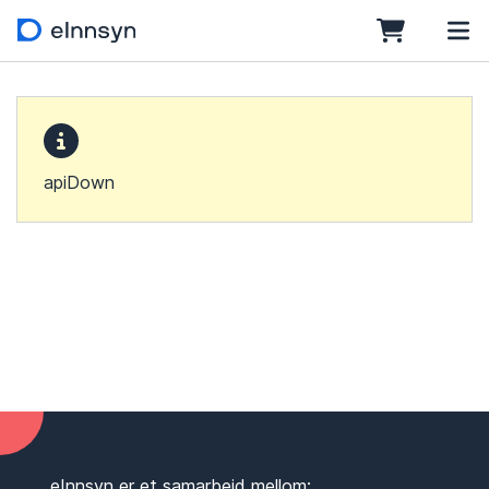
apiDown
eInnsyn er et samarbeid mellom: