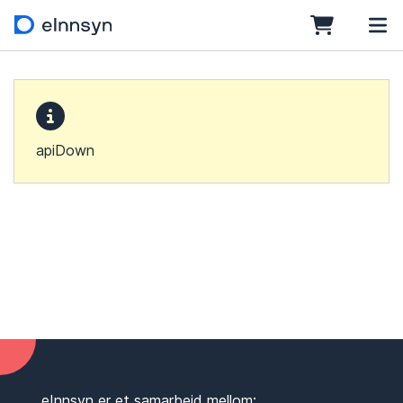
apiDown
eInnsyn er et samarbeid mellom: