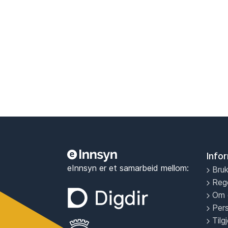
Info
eInnsyn er et samarbeid mellom:
Bruk
Reg
Om 
Per
Tilg