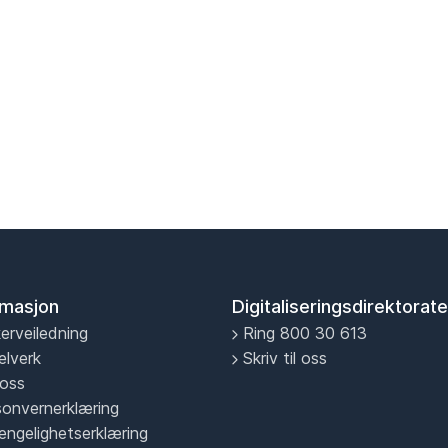
rmasjon
Digitaliseringsdirektorate
erveiledning
Ring 800 30 613
elverk
Skriv til oss
oss
sonvernerklæring
jengelighetserklæring