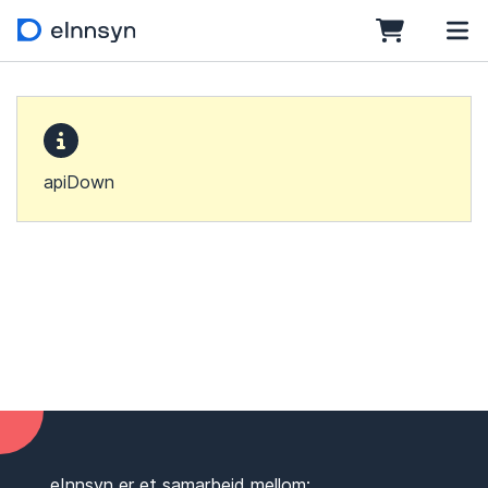
apiDown
eInnsyn er et samarbeid mellom: