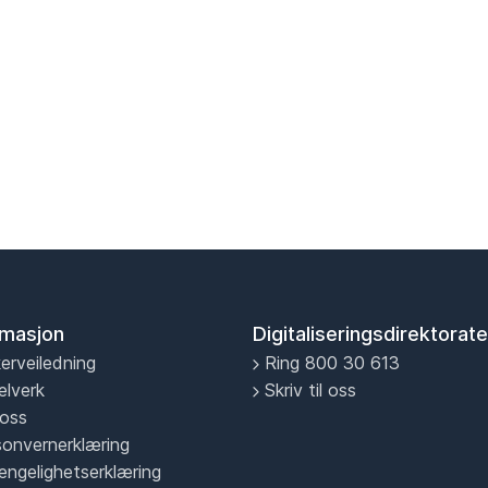
rmasjon
Digitaliseringsdirektorate
erveiledning
Ring 800 30 613
elverk
Skriv til oss
oss
sonvernerklæring
jengelighetserklæring