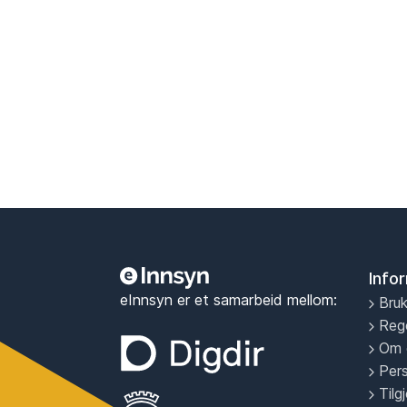
Info
eInnsyn er et samarbeid mellom:
Bruk
Reg
Om 
Per
Tilg