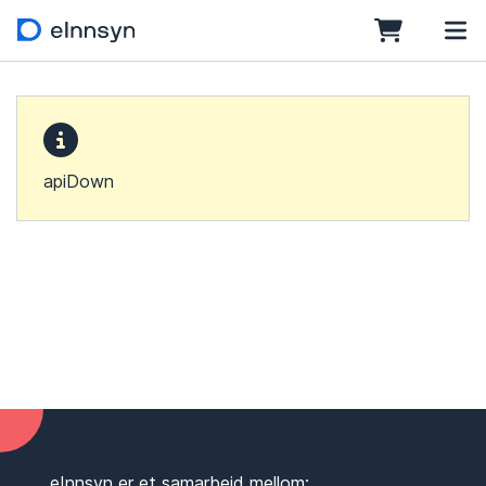
apiDown
eInnsyn er et samarbeid mellom: