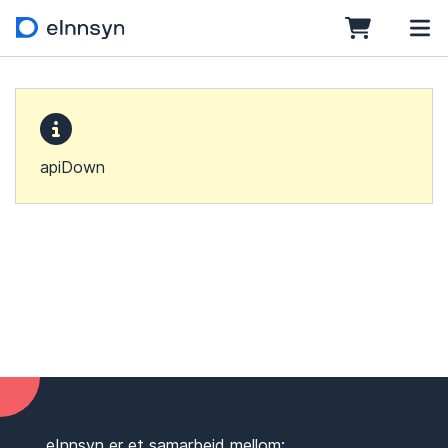
apiDown
eInnsyn er et samarbeid mellom: