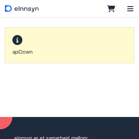
apiDown
eInnsyn er et samarbeid mellom: