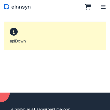
apiDown
eInnsyn er et samarbeid mellom: