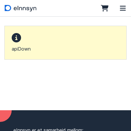
apiDown
eInnsyn er et samarbeid mellom: