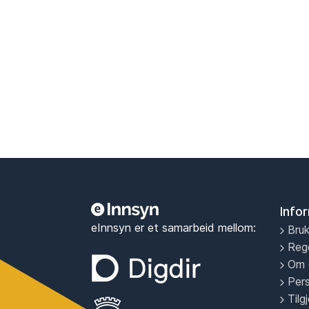
Info
eInnsyn er et samarbeid mellom:
Bruk
Reg
Om 
Per
Tilg