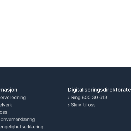
rmasjon
Digitaliseringsdirektorate
erveiledning
Ring 800 30 613
elverk
Skriv til oss
oss
sonvernerklæring
jengelighetserklæring