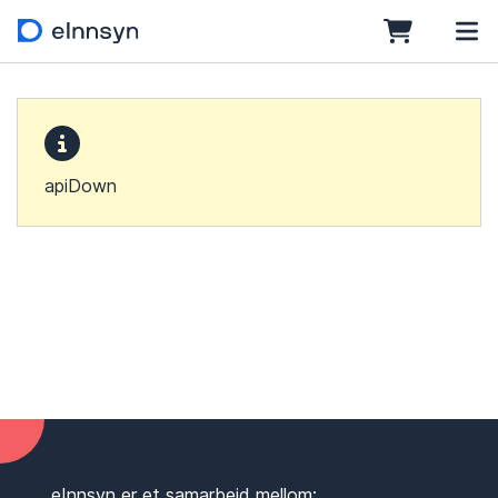
apiDown
eInnsyn er et samarbeid mellom: