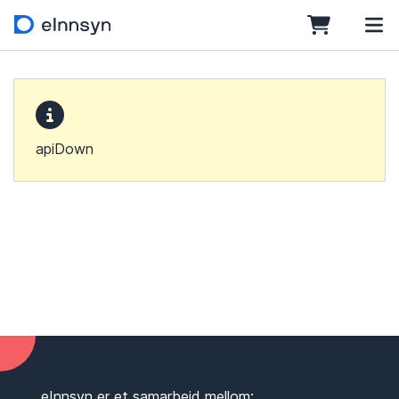
apiDown
eInnsyn er et samarbeid mellom: